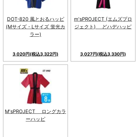
着心地で、イベントやお祭りで
大活躍！
DOT-820 風とおるハッピ
m'sPROJECT (エムズプロ
(Мサイズ・Lサイズ 蛍光カ
ジェクト) どハデハッピ
ラー)
3,020円(税込3,322円)
3,027円(税込3,330円)
DOT-820 風とおるハッピ: 通
気性抜群。激安最高品質。軽量
メッシュ素材。快適可動仕様。
よさこい衣装に最適。
M'sPROJECT ロングカラ
ーハッピ