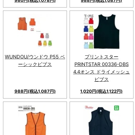
980円(税込1,078円)
988円(税込1,087円)
目を引く発色が魅力的な、夏で
も快適な着心地を実現する、
PRINTSTAR 00007-BBS メッ
シュビブス。全7色展開で、プ
リントや転写加工にも対応。個
性を表現するならこの1枚。
WUNDOU/ウンドウ P55 ベ
プリントスター
ーシックビブス
PRINTSTAR 00336-DBS
4.4オンス ドライメッシュ
ビブス
988円(税込1,087円)
1,020円(税込1,122円)
最新テクノロジー搭載！ドライ
メッシュビブス。吸汗速乾で快
適さ抜群。軽量＆通気性◎、多
彩な活動に対応。