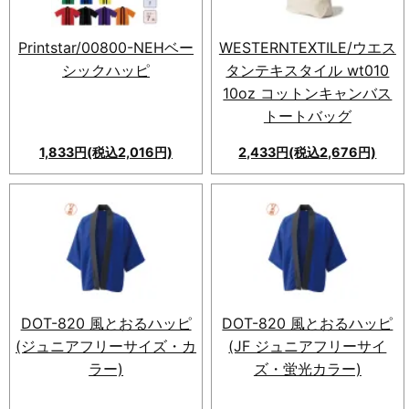
Printstar/00800-NEHベー
WESTERNTEXTILE/ウエス
シックハッピ
タンテキスタイル wt010
10oz コットンキャンバス
トートバッグ
1,833円(税込2,016円)
2,433円(税込2,676円)
Printstar/00800-NEHベーシ
ックハッピ。最安価で最適なイ
ベント用ハッピ。綿100％素
材。色やロゴプリント可能。
DOT-820 風とおるハッピ
DOT-820 風とおるハッピ
(ジュニアフリーサイズ・カ
(JF ジュニアフリーサイ
ラー)
ズ・蛍光カラー)