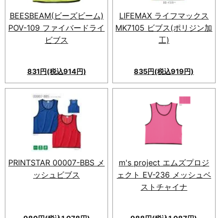
BEESBEAM(ビーズビーム)
LIFEMAX ライフマックス
POV-109 ファイバードライ
MK7105 ビブス(ポリジン加
ビブス
工)
831円(税込914円)
835円(税込919円)
多彩なサイズ・カラー展開とプ
リント加工に最適なファイバー
ドライ素材を採用。JL / L(F)サ
イズ、9色展開、ポリエステル
100％、ダブルフェイス生地。
オリジナルプリントウエアーも
制作可能。
PRINTSTAR 00007-BBS メ
m's project エムズプロジ
ッシュビブス
ェクト EV-236 メッシュベ
ストチャイナ