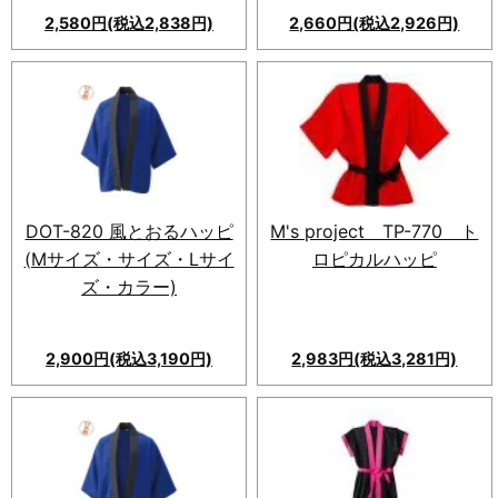
2,580円(税込2,838円)
2,660円(税込2,926円)
通気性抜群のDOT-820風とお
風とおるハッピ、業界最安値で
るハッピ(ジュニアフリーサイ
ありながら通気性抜群の特殊生
ズ・カラー)。轟々と活躍する
地を使用。フロントボタン付き
アクティブなシーンに最適。快
で帯なしでも着用可能。暑い季
適な着心地で、イベントやお祭
節の行事に最適。
りで大活躍！
DOT-820 風とおるハッピ
M's project TP-770 ト
(Мサイズ・サイズ・Lサイ
ロピカルハッピ
ズ・カラー)
2,900円(税込3,190円)
2,983円(税込3,281円)
通気性抜群のDOT-820風とお
るハッピ(Мサイズ・Lサイズ・
カラー)。轟々と活躍するアク
ティブなシーンに最適。快適な