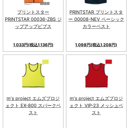
プリントスター
PRINTSTAR プリントスタ
PRINTSTAR 00036-ZBS ジ
ー 00008-NEV ベーシック
ップアップビブス
カラーベスト
1,033円(税込1,136円)
1,098円(税込1,208円)
プリントスター PRINTSTAR
00036-ZBS ジップアップビブ
ス。脱着＆重ね着しやすいファ
スナー付きビブス。ポリエステ
ルメッシュ生地で通気性抜群。
季節を問わず快適。カラーバリ
エーション7色、男女兼用。
m's project エムズプロジ
m's project エムズプロジ
ェクト EX-800 スパークベ
ェクト VIP-23 メッシュベ
スト
スト