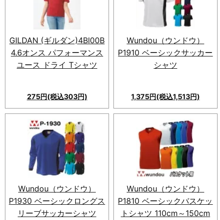
ングスリーブTシャツ。ダブル
フェイス生地でUVカット仕
様。XXXL〜5XLサイズ展開。
５色カラー展開。
GILDAN (ギルダン)4BI00B
Wundou（ウンドウ）
4.6オンス パフォーマンス
P1910 ベーシックサッカー
ユース ドライ Tシャツ
シャツ
275円(税込303円)
1,375円(税込1,513円)
Wundou（ウンドウ）
Wundou（ウンドウ）
P1930 ベーシックロングス
P1810 ベーシックバスケッ
リーブサッカーシャツ
トシャツ 110cm～150cm