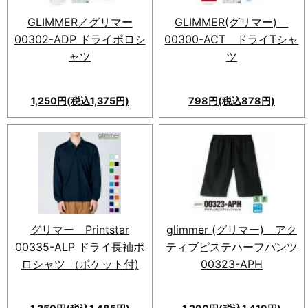
きやすく快適な着心地で長く愛
用できる一枚。
GLIMMER／グリマー
GLIMMER(グリマー)
00302-ADP ドライポロシ
00300-ACT ドライTシャ
ャツ
ツ
1,250円(税込1,375円)
798円(税込878円)
速乾性と吸汗性に優れた
GLIMMER(グリマー)
00300-ACT ドライTシャ
ツ。53色展開、豊富なサイズ展
開で自由度高く、スポーツやア
ウトドアで快適に活躍。
グリマー Printstar
glimmer (グリマー) アク
00335-ALP ドライ長袖ポ
ティブピステハーフパンツ
ロシャツ （ポケット付)
00323-APH