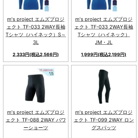
れ、アクティブなライフスタイ
ルに最適。
m's project エムズプロジ
m's project エムズプロジ
ェクト TF-033 2WAY長袖
ェクト TF-033 2WAY長袖
Tシャツ（ハイネック）S～
Tシャツ（ハイネック）
3L
JM・JL
2,333円(税込2,566円)
1,999円(税込2,199円)
スポーツシーンで活躍する
スポーティ＆機能的なm's
2WAY長袖Tシャツ！吸汗速乾
project TF-033 2WAY長袖T
性に優れ、高機能な国産素材。
シャツ。伸縮性のある2WAY素
幅広いサイズ展開とスリムなシ
材。汗を素早く吸収・乾燥さ
ルエット。着用感抜群で、ジム
せ、快適な着心地。ジュニアか
からカジュアルまで対応可能！
ら大人向け7サイズ展開。
m's project エムズプロジ
m's project エムズプロジ
ェクト TF-088 2WAY パワ
ェクト TF-099 2WAY ロン
ーショーツ
グスパッツ