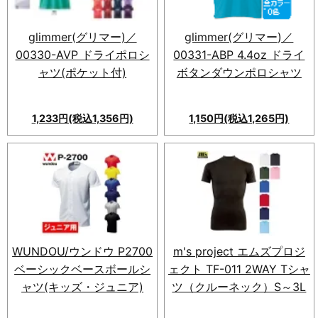
ュポリエステル100％。SS〜
LL＠530、3L〜5L＠635。オ
リジナルプリントも受付中。
glimmer(グリマー)／
glimmer(グリマー)／
00330-AVP ドライポロシ
00331-ABP 4.4oz ドライ
ャツ(ポケット付)
ボタンダウンポロシャツ
1,233円(税込1,356円)
1,150円(税込1,265円)
glimmer(グリマー)／00330-
新素材のメッシュ面を使ったド
AVP ドライポロシャツ(ポケッ
ライポロシャツ。吸汗速乾で快
ト付)。吸汗速乾メッシュ素材
適な着心地。サイズ、色展開も
を採用し、ポケット付き。サイ
豊富。
ズ：10サイズ、カラー：36
色、素材：ポリエステル
100％。利便性と快適さを兼ね
WUNDOU/ウンドウ P2700
m's project エムズプロジ
備えた一品。
ベーシックベースボールシ
ェクト TF-011 2WAY Tシャ
ャツ(キッズ・ジュニア)
ツ（クルーネック）S～3L