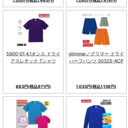
1,350円(税込1,485円)
1,290円(税込1,419円)
【スポーツやビジネスに最適
な】速乾ドライ長袖ポロシャ
ツ！吸汗性・UVカット機能付
き。日本人サイズ。カジュアル
から店舗ユニフォームまで幅広
い用途に対応。
5900-01 4.1オンス ドライ
glimmer／グリマー ドライ
アスレチック Tシャツ
ハーフパンツ 00325-ACP
883円(税込971円)
1,033円(税込1,136円)
高性能な5900-01 4.1オンス
glimmer(グリマー)のドライハ
ドライ アスレチック Tシャツ。
ーフパンツ 00325-ACP。メッ
吸水速乾性や紫外線カット機能
シュ生地で快適、サイドプリン
を搭載し、40色展開で着心地
トも可能。スポーツやアウトド
抜群。ダイナミックなアクティ
アで活躍。