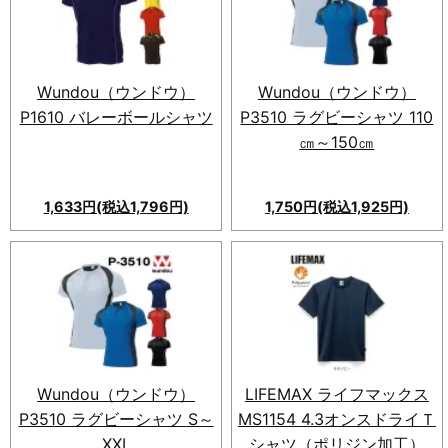
ン袖採用。プレー中の快適さと
動きやすさを両立。
Wundou（ウンドウ）
Wundou（ウンドウ）
P1610 バレーボールシャツ
P3510 ラグビーシャツ 110
㎝～150㎝
1,633円(税込1,796円)
1,750円(税込1,925円)
Wundou（ウンドウ）P1610
バレーボールシャツ！吸汗速乾
のドライ素材で快適。動きやす
く、可動域広がる設計。セット
アップ可能でスポーツ体験
UP。シンプル＆スタイリッシ
ュな着こなし！
Wundou（ウンドウ）
LIFEMAX ライフマックス
P3510 ラグビーシャツ S～
MS1154 4.3オンスドライＴ
XXL
シャツ（ポリジン加工）