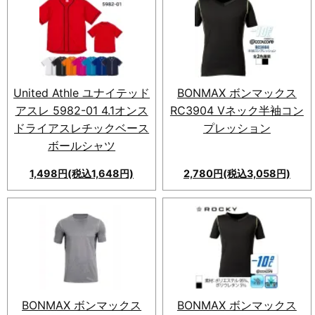
を使用したm's project エコT
シャツ。男女兼用で吸汗速乾、
9色展開、大きなサイズ対応。
シンプルで洗練されたデザイ
ン。
United Athle ユナイテッド
BONMAX ボンマックス
アスレ 5982-01 4.1オンス
RC3904 Vネック半袖コン
ドライアスレチックベース
プレッション
ボールシャツ
1,498円(税込1,648円)
2,780円(税込3,058円)
新登場｜United Athle ユナイ
テッドアスレ 5982-01 4.1オン
ス ドライアスレチックベースボ
ールシャツ。着心地◎、カジュ
アルにもスポーティにも着こな
せるオールシーズン対応ウェ
ア。
BONMAX ボンマックス
BONMAX ボンマックス