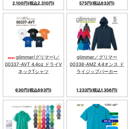
2,100円(税込2,310円)
575円(税込633円)
素肌に優しい滑らかな肌触りと
伸縮性に優れた、 gilmer(グリ
マー) 00350-AIT Tシャツ。
3.5オンスの軽さで、型くずれ
しにくくコストパフォーマンス
も抜群です。
glimmer(グリマー)／
glimmer／グリマー
00337-AVT 4.4oz ドライV
00338-AMZ 4.4オンス ド
ネックTシャツ
ライジップパーカー
630円(税込693円)
1,233円(税込1,356円)
ドライTシャツに斬新なVネッ
業界最安値の新素材ドライジッ
クが登場！すっきり見せる好印
プパーカー。多彩な14色、兼用
象を与えるクールなデザイン。
サイズ、UV対策に。快適なス
素材：150g/（4.4oz）メッシ
ポーツやアウトドアに最適。