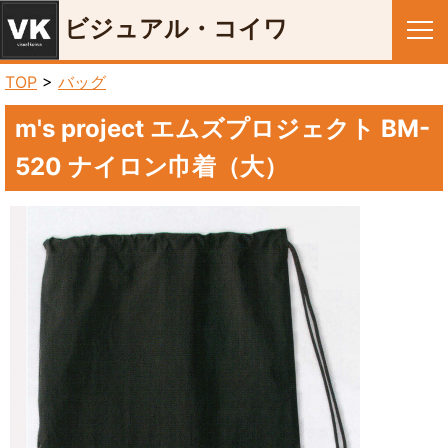
ビジュアル・コイワ
メニュー
TOP
>
バッグ
m's project エムズプロジェクト BM-
520 ナイロン巾着（大）