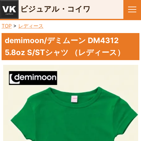
ビジュアル・コイワ
メニュー
TOP
>
レディース
demimoon/デミムーン DM4312
5.8oz S/STシャツ （レディース）