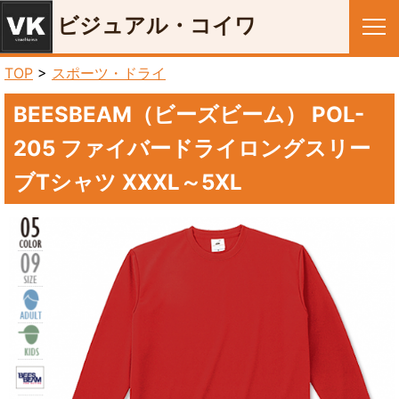
ビジュアル・コイワ
メニュー
TOP
>
スポーツ・ドライ
BEESBEAM（ビーズビーム） POL-
205 ファイバードライロングスリー
ブTシャツ XXXL～5XL