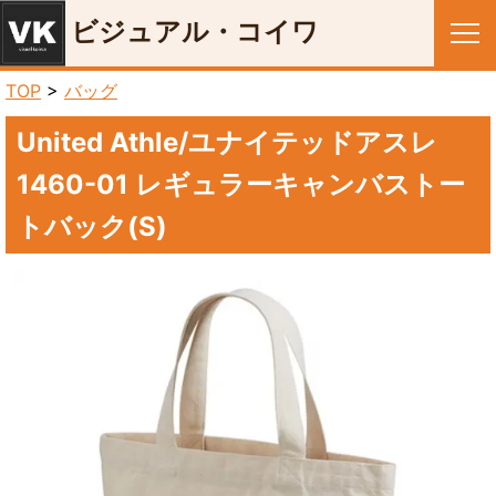
ビジュアル・コイワ
メニュー
TOP
>
バッグ
United Athle/ユナイテッドアスレ
1460-01 レギュラーキャンバストー
トバック(S)