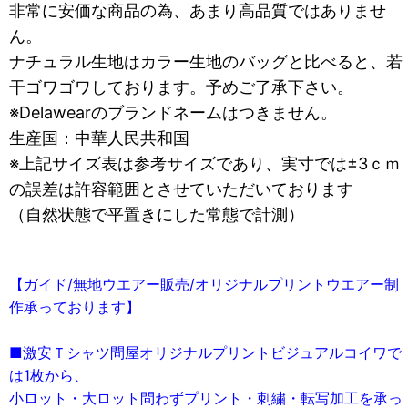
非常に安価な商品の為、あまり高品質ではありませ
ん。
ナチュラル生地はカラー生地のバッグと比べると、若
干ゴワゴワしております。予めご了承下さい。
※Delawearのブランドネームはつきません。
生産国：中華人民共和国
※上記サイズ表は参考サイズであり、実寸では±3ｃｍ
の誤差は許容範囲とさせていただいております
（自然状態で平置きにした常態で計測）
【ガイド/無地ウエアー販売/オリジナルプリントウエアー制
作承っております】
■激安Ｔシャツ問屋オリジナルプリントビジュアルコイワで
は1枚から、
小ロット・大ロット問わずプリント・刺繍・転写加工を承っ