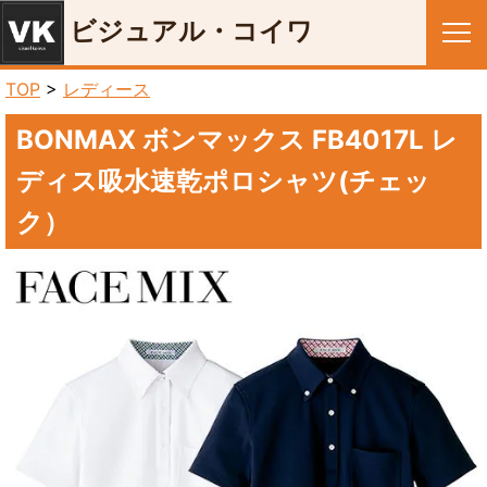
ビジュアル・コイワ
メニュー
TOP
>
レディース
BONMAX ボンマックス FB4017L レ
ディス吸水速乾ポロシャツ(チェッ
ク）