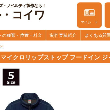
ズ・ノベルティ製作なら！
ル・コイワ
マイカード
トの種類・位置・料金
制作実績紹介
よくある質
ン
-01 マイクロリップストップ フードイン