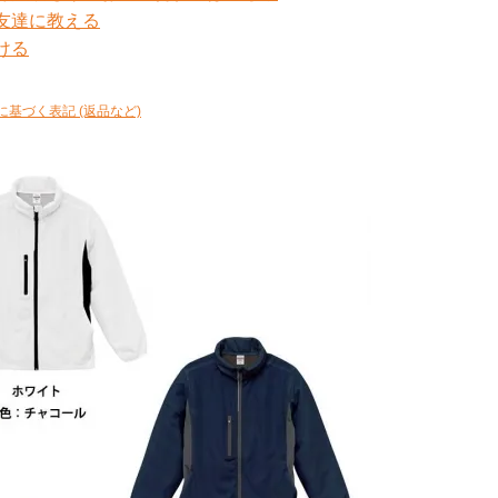
友達に教える
ける
に基づく表記 (返品など)