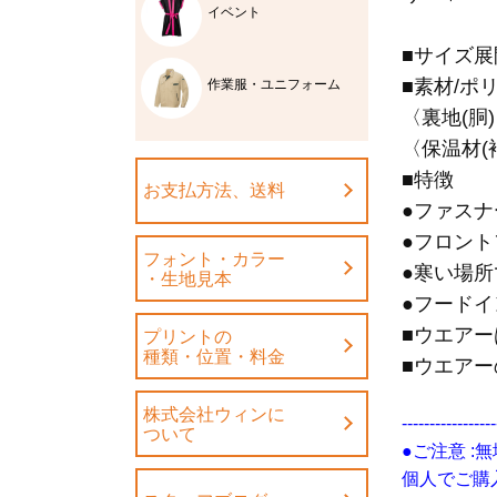
イベント
■サイズ展
■素材/ポ
作業服・ユニフォーム
〈裏地(胴
〈保温材(
■特徴
お支払方法、送料
●ファス
●フロント
フォント・カラー
●寒い場
・生地見本
●フード
■ウエア
プリントの
種類・位置・料金
■ウエアー
株式会社ウィンに
-----------------
ついて
●ご注意 
個人でご購