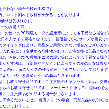
を行わない場合の税込価格です。
合、ロット割れ手数料がかかることがあります。
価格は(税込)です。
アーのみ購入可
は、お使いのPC環境モニタの設定等によって若干異なる場合が
は日本人サイズ規格となります。普段着ているサイズが目安で
のタイミングにより、商品をご用意できない場合がございます
仕入れ元により変動する可能性があり、ご注文後に欠品となる
色は、お使いのPC環境モニタの設定等によって若干異なる場合
上がり寸法は、（部位やデザインによってその差の目安は異な
には約±3ｃｍのサイズの許容範囲とさせていただいておりま
により、代引き決済が不可の商品も含まれます。
は、お取り寄せ商品です。ご注文後のキャンセル・返品・交換
からのお取り寄せ商品です。 メーカーの在庫は常に流動的であ
後にご注文商品が欠品する場合がございます。
ご了承くださいませ。 当店よりその場合「商品欠品のお知ら
ただいております。