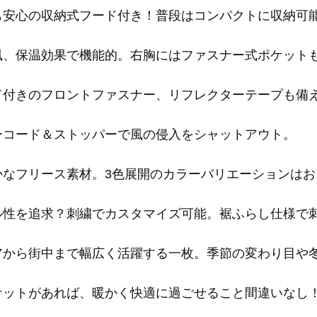
も安心の収納式フード付き！普段はコンパクトに収納可能
風、保温効果で機能的。右胸にはファスナー式ポケット
ド付きのフロントファスナー、リフレクターテープも備
ーコード＆ストッパーで風の侵入をシャットアウト。
かなフリース素材。3色展開のカラーバリエーションはお
ル性を追求？刺繍でカスタマイズ可能。裾ふらし仕様で
アから街中まで幅広く活躍する一枚。季節の変わり目や
ケットがあれば、暖かく快適に過ごせること間違いなし