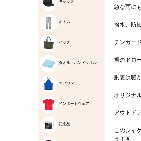
キャップ
急な雨に
ボトム
撥水、防
チンガー
バッグ
裾のドロ
タオル・ハンドタオル
胴裏は暖
エプロン
オリジナ
インポートウェア
アウトド
記念品
このジャ
う！🌟