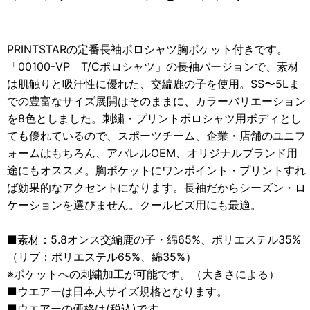
PRINTSTARの定番長袖ポロシャツ胸ポケット付きです。
「00100-VP T/Cポロシャツ」の長袖バージョンで、素材
は肌触りと吸汗性に優れた、交編鹿の子を使用。SS〜5Lま
での豊富なサイズ展開はそのままに、カラーバリエーション
を8色としました。刺繍・プリントポロシャツ用ボディとし
ても優れているので、スポーツチーム、企業・店舗のユニフ
ォームはもちろん、アパレルOEM、オリジナルブランド用
途にもオススメ。胸ポケットにワンポイント・プリントすれ
ば効果的なアクセントになります。長袖だからシーズン・ロ
ケーションを選びません。クールビズ用にも最適。
■素材：5.8オンス交編鹿の子・綿65%、ポリエステル35%
（リブ：ポリエステル65%、綿35%）
※ポケットへの刺繍加工が可能です。（大きさによる）
■ウエアーは日本人サイズ規格となります。
■ウエアーの価格は(税込)です。