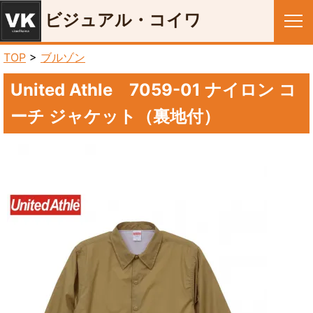
ビジュアル・コイワ
メニュー
TOP
>
ブルゾン
United Athle 7059-01 ナイロン コ
ーチ ジャケット（裏地付）