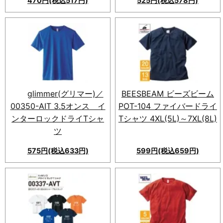
470円(税込517円)
525円(税込578円)
glimmer(グリマー)／
BEESBEAM ビーズビーム
00350-AIT 3.5オンス イ
POT-104 ファイバードライ
ンターロックドライTシャ
Tシャツ 4XL(5L)～7XL(8L)
ツ
575円(税込633円)
599円(税込659円)
素肌に優しい滑らかな肌触りと
伸縮性に優れた、 gilmer(グリ
マー) 00350-AIT Tシャツ。
3.5オンスの軽さで、型くずれ
しにくくコストパフォーマンス