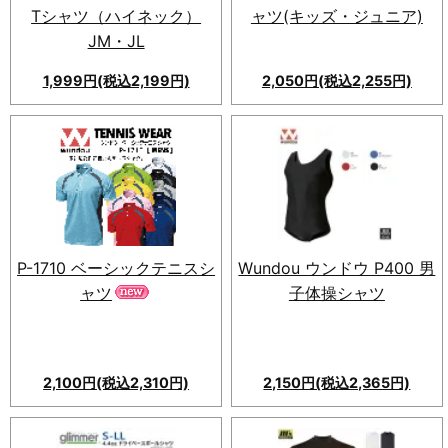
Tシャツ（ハイネック）
ャツ(キッズ・ジュニア)
JM・JL
1,999円(税込2,199円)
2,050円(税込2,255円)
スポーティ＆機能的なm's
project TF-033 2WAY長袖T
シャツ。伸縮性のある2WAY素
材。汗を素早く吸収・乾燥さ
せ、快適な着心地。ジュニアか
ら大人向け7サイズ展開。
P-1710 ベーシックテニスシ
Wundou ウンドウ P400 男
ャツ
子体操シャツ
2,100円(税込2,310円)
2,150円(税込2,365円)