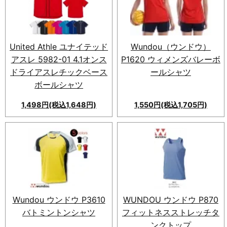
United Athle ユナイテッド
Wundou（ウンドウ）
アスレ 5982-01 4.1オンス
P1620 ウィメンズバレーボ
ドライアスレチックベース
ールシャツ
ボールシャツ
1,498円(税込1,648円)
1,550円(税込1,705円)
新登場｜United Athle ユナイ
軽くて動きやすいバレーボール
テッドアスレ 5982-01 4.1オン
シャツ！吸汗速乾素材で快適。
ス ドライアスレチックベースボ
女性らしいシルエット、ラグラ
ールシャツ。着心地◎、カジュ
ン袖採用。プレー中の快適さと
アルにもスポーティにも着こな
動きやすさを両立。
せるオールシーズン対応ウェ
ア。
Wundou ウンドウ P3610
WUNDOU ウンドウ P870
バトミントンシャツ
フィットネスストレッチタ
ンクトップ