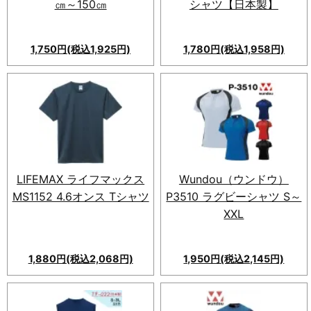
㎝～150㎝
シャツ【日本製】
1,750円(税込1,925円)
1,780円(税込1,958円)
環境に配慮したリサイクル素材
を使用したm's project エコT
シャツ。男女兼用で吸汗速乾、
9色展開、大きなサイズ対応。
シンプルで洗練されたデザイ
ン。
LIFEMAX ライフマックス
Wundou（ウンドウ）
MS1152 4.6オンス Tシャツ
P3510 ラグビーシャツ S～
XXL
1,880円(税込2,068円)
1,950円(税込2,145円)