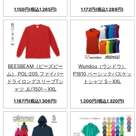
1,150円(税込1,265円)
1,172円(税込1,289円)
新素材のメッシュ面を使ったド
スポーツ基準クリアの
ライポロシャツ。吸汗速乾で快
WUNDOU P110 タフドライT
適な着心地。サイズ、色展開も
シャツ！機能性長袖Tシャツ。
豊富。
12色展開、110〜XXLサイズ。
快適な着心地を実現。
BEESBEAM（ビーズビー
Wundou（ウンドウ）
ム） POL-205 ファイバー
P1810 ベーシックバスケッ
ドライロングスリーブTシ
トシャツ S～XXL
ャツ JL(150)～XXL
1,187円(税込1,306円)
1,200円(税込1,320円)
速乾性に優れた
BEESBEAM（ビーズビーム）
POL-205。フラット表面とメ
ッシュ裏面の素材で快適。5色