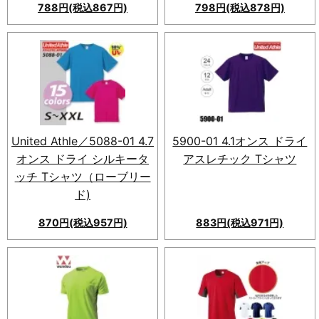
788円(税込867円)
798円(税込878円)
速乾性と吸汗性に優れた
GLIMMER(グリマー)
00300-ACT ドライTシャ
ツ。53色展開、豊富なサイズ展
開で自由度高く、スポーツやア
ウトドアで快適に活躍。
United Athle／5088-01 4.7
5900-01 4.1オンス ドライ
オンス ドライ シルキータ
アスレチック Tシャツ
ッチ Tシャツ（ローブリー
ド)
870円(税込957円)
883円(税込971円)
高性能な5900-01 4.1オンス
ドライ アスレチック Tシャツ。
吸水速乾性や紫外線カット機能
を搭載し、40色展開で着心地