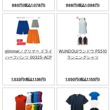
980円(税込1,078円)
998円(税込1,098円)
オールシーズン着用可能なUV
カット機能付きドライロングス
リーブTシャツ。吸汗・速乾性
に優れたメッシュ素材で、屋外
やスポーツイベントに最適。動
きやすく快適な着心地で長く愛
用できる一枚。
glimmer／グリマー ドライ
WUNDOU/ウンドウ P5510
ハーフパンツ 00325-ACP
ランニングシャツ
1,033円(税込1,136円)
1,050円(税込1,155円)
glimmer(グリマー)のドライハ
ーフパンツ 00325-ACP。メッ
シュ生地で快適、サイドプリン
トも可能。スポーツやアウトド