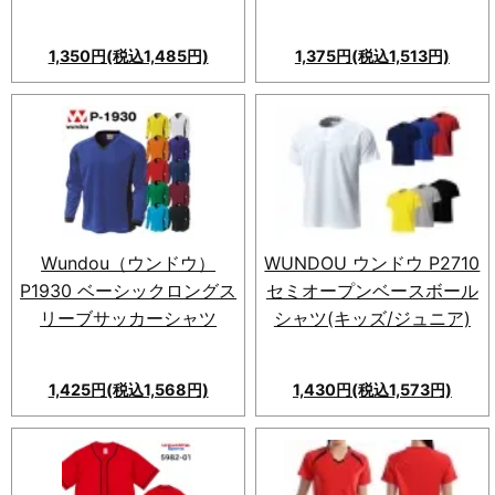
1,350円(税込1,485円)
1,375円(税込1,513円)
【スポーツやビジネスに最適
な】速乾ドライ長袖ポロシャ
ツ！吸汗性・UVカット機能付
き。日本人サイズ。カジュアル
から店舗ユニフォームまで幅広
い用途に対応。
Wundou（ウンドウ）
WUNDOU ウンドウ P2710
P1930 ベーシックロングス
セミオープンベースボール
リーブサッカーシャツ
シャツ(キッズ/ジュニア)
1,425円(税込1,568円)
1,430円(税込1,573円)