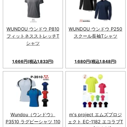
のドライ素材で快適。動きやす
く、可動域広がる設計。セット
アップ可能でスポーツ体験
UP。シンプル＆スタイリッシ
ュな着こなし！
WUNDOU ウンドウ P810
WUNDOU ウンドウ P250
フィットネスストレッチT
スクール長袖Tシャツ
シャツ
1,666円(税込1,833円)
1,680円(税込1,848円)
Wundou（ウンドウ）
m's project エムズプロジ
P3510 ラグビーシャツ 110
ェクト EC-1182 エコラブT