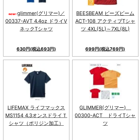
も抜群です。
glimmer(グリマー)／
BEESBEAM ビーズビーム
00337-AVT 4.4oz ドライV
ACT-108 アクティブTシャ
ネックTシャツ
ツ 4XL(5L)～7XL(8L)
630円(税込693円)
699円(税込769円)
ドライTシャツに斬新なVネッ
クが登場！すっきり見せる好印
象を与えるクールなデザイン。
素材：150g/（4.4oz）メッシ
ュポリエステル100％。SS〜
LL＠530、3L〜5L＠635。オ
リジナルプリントも受付中。
LIFEMAX ライフマックス
GLIMMER(グリマー)
MS1154 4.3オンスドライＴ
00300-ACT ドライTシャ
シャツ（ポリジン加工）
ツ