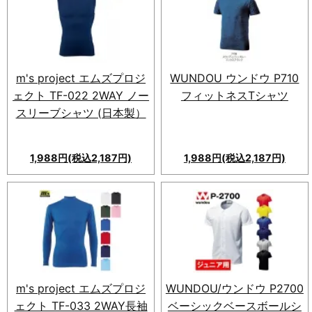
m's project エムズプロジ
WUNDOU ウンドウ P710
ェクト TF-022 2WAY ノー
フィットネスTシャツ
スリーブシャツ (日本製）
1,988円(税込2,187円)
1,988円(税込2,187円)
m's project エムズプロジェク
ト TF-022 2WAY ノースリー
ブシャツ。高機能素材で快適な
着心地を実現。吸湿速乾性も優
れ、アクティブなライフスタイ
ルに最適。
m's project エムズプロジ
WUNDOU/ウンドウ P2700
ェクト TF-033 2WAY長袖
ベーシックベースボールシ