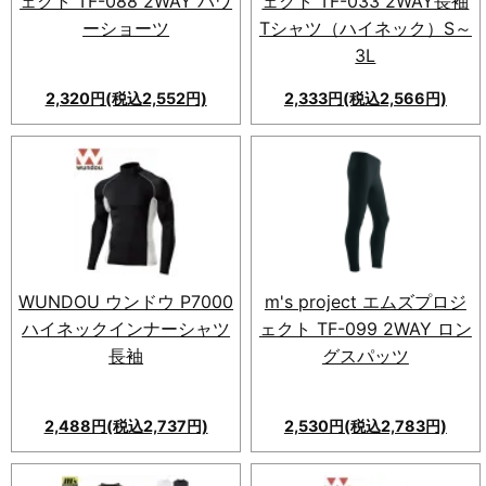
ェクト TF-088 2WAY パワ
ェクト TF-033 2WAY長袖
ーショーツ
Tシャツ（ハイネック）S～
3L
2,320円(税込2,552円)
2,333円(税込2,566円)
スポーツシーンで活躍する
2WAY長袖Tシャツ！吸汗速乾
性に優れ、高機能な国産素材。
幅広いサイズ展開とスリムなシ
ルエット。着用感抜群で、ジム
からカジュアルまで対応可能！
WUNDOU ウンドウ P7000
m's project エムズプロジ
ハイネックインナーシャツ
ェクト TF-099 2WAY ロン
長袖
グスパッツ
2,488円(税込2,737円)
2,530円(税込2,783円)