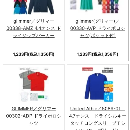
展開、UVカット搭載のファイ
バードライロングスリーブTシ
ャツ。
glimmer／グリマー
glimmer(グリマー)／
00338-AMZ 4.4オンス ド
00330-AVP ドライポロシ
ライジップパーカー
ャツ(ポケット付)
1,233円(税込1,356円)
1,233円(税込1,356円)
業界最安値の新素材ドライジッ
glimmer(グリマー)／00330-
プパーカー。多彩な14色、兼用
AVP ドライポロシャツ(ポケッ
サイズ、UV対策に。快適なス
ト付)。吸汗速乾メッシュ素材
ポーツやアウトドアに最適。
を採用し、ポケット付き。サイ
ズ：10サイズ、カラー：36
色、素材：ポリエステル
100％。利便性と快適さを兼ね
GLIMMER／グリマー
United Athle／5089-01
備えた一品。
00302-ADP ドライポロシ
4.7オンス ドライシルキー
ャツ
タッチロングスリーブＴシ